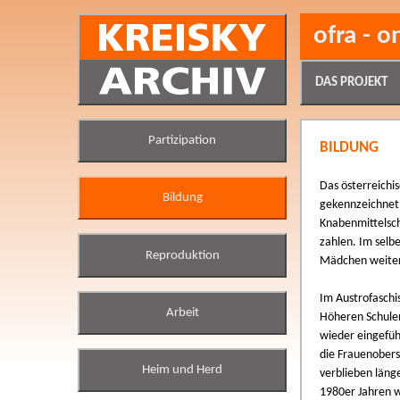
ofra - o
DAS PROJEKT
Partizipation
BILDUNG
Das österreichi
Bildung
gekennzeichnet
Knabenmittelsch
zahlen. Im selb
Reproduktion
Mädchen weiterh
Im Austrofaschi
Arbeit
Höheren Schule
wieder eingefüh
die Frauenobers
Heim und Herd
verblieben läng
1980er Jahren w