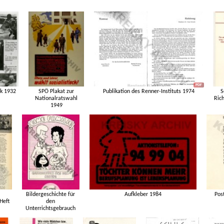
ck 1932
SPÖ Plakat zur
Publikation des Renner-Instituts 1974
S
Nationalratswahl
Ric
1949
Bildergeschichte für
Aufkleber 1984
Pos
 Heft
den
Unterrichtsgebrauch
1984