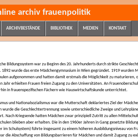
nline archiv frauenpolitik
ARCHIVBESTÄNDE
BIBLIOTHEK
MEDIEN
KONTAKT
sche Bildungssystem war zu Beginn des 20. Jahrhunderts durch strikte Geschlec
. 1892 wurde das erste Mädchengymnasium in Wien gegründet. 1919 wurden Mä
ulen aufgenommen und hatten damit erstmals die Möglichkeit zu maturieren, o
en Jahr erhielten Frauen freien Zugang zu den Universitäten. An Frauenobersch
in in frauenspezifischen Fächern wie Hauswirtschaftskunde unterrichtet.
smus und Nationalsozialismus war die Mutterschaft deklariertes Ziel der Mädche
n wurde die Geschlechtertrennung sowie unterschiedliche Zweige und Lehrplä
rt. Nach Kriegsende hatten Mädchen zwar prinzipiell Zutritt zu allen Mittelsch
chulen blieben aber erhalten. Die in den 1960er Jahren in Gang gesetzte Bildun
er im Schulsystem) führte insgesamt zu einem höheren Ausbildungsniveau von Fr
ar die Abschaffung von Bildungsbarrieren für Mädchen und damit Zugang zu ex