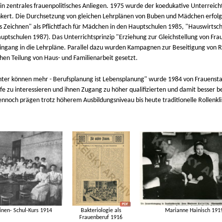
in zentrales frauenpolitisches Anliegen. 1975 wurde der koedukative Unterreicht
nkert. Die Durchsetzung von gleichen Lehrplänen von Buben und Mädchen erfolg
 Zeichnen" als Pflichtfach für Mädchen in den Hauptschulen 1985, "Hauswirtschaf
uptschulen 1987). Das Unterrichtsprinzip "Erziehung zur Gleichstellung von F
ingang in die Lehrpläne. Parallel dazu wurden Kampagnen zur Beseitigung von Ro
chen Teilung von Haus- und Familienarbeit gesetzt.
hter können mehr - Berufsplanung ist Lebensplanung" wurde 1984 von Frauenst
fe zu interessieren und ihnen Zugang zu höher qualifizierten und damit besser 
nnoch prägen trotz höherem Ausbildungsniveau bis heute traditionelle Rollenkli
nen- Schul-Kurs 1914
Bakteriologie als
Marianne Hainisch 191
Frauenberuf 1916